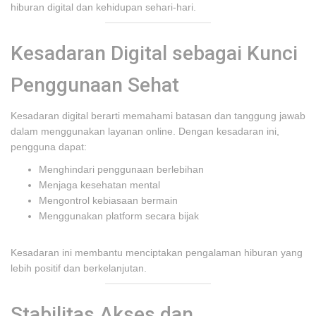
hiburan digital dan kehidupan sehari-hari.
Kesadaran Digital sebagai Kunci
Penggunaan Sehat
Kesadaran digital berarti memahami batasan dan tanggung jawab
dalam menggunakan layanan online. Dengan kesadaran ini,
pengguna dapat:
Menghindari penggunaan berlebihan
Menjaga kesehatan mental
Mengontrol kebiasaan bermain
Menggunakan platform secara bijak
Kesadaran ini membantu menciptakan pengalaman hiburan yang
lebih positif dan berkelanjutan.
Stabilitas Akses dan