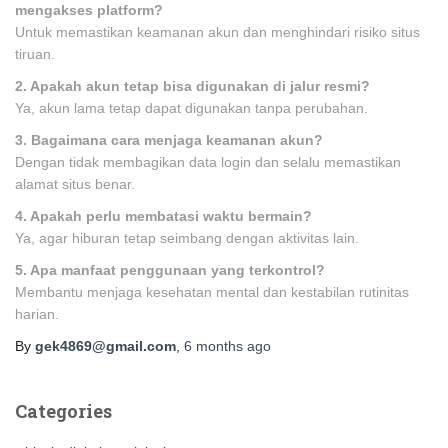
mengakses platform?
Untuk memastikan keamanan akun dan menghindari risiko situs
tiruan.
2. Apakah akun tetap bisa digunakan di jalur resmi?
Ya, akun lama tetap dapat digunakan tanpa perubahan.
3. Bagaimana cara menjaga keamanan akun?
Dengan tidak membagikan data login dan selalu memastikan
alamat situs benar.
4. Apakah perlu membatasi waktu bermain?
Ya, agar hiburan tetap seimbang dengan aktivitas lain.
5. Apa manfaat penggunaan yang terkontrol?
Membantu menjaga kesehatan mental dan kestabilan rutinitas
harian.
By
gek4869@gmail.com
,
6 months
ago
Categories