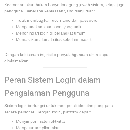
Keamanan akun bukan hanya tanggung jawab sistem, tetapi juga
pengguna. Beberapa kebiasaan yang dianjurkan:
Tidak membagikan username dan password
Menggunakan kata sandi yang unik
Menghindari login di perangkat umum
Memastikan alamat situs sebelum masuk
Dengan kebiasaan ini, risiko penyalahgunaan akun dapat
diminimalkan.
Peran Sistem Login dalam
Pengalaman Pengguna
Sistem login berfungsi untuk mengenali identitas pengguna
secara personal. Dengan login, platform dapat:
Menyimpan histori aktivitas
Mengatur tampilan akun