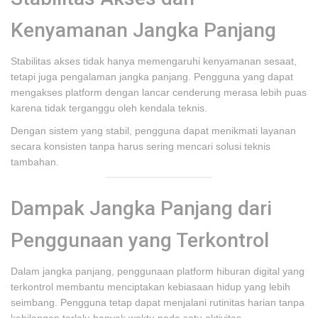
Kenyamanan Jangka Panjang
Stabilitas akses tidak hanya memengaruhi kenyamanan sesaat,
tetapi juga pengalaman jangka panjang. Pengguna yang dapat
mengakses platform dengan lancar cenderung merasa lebih puas
karena tidak terganggu oleh kendala teknis.
Dengan sistem yang stabil, pengguna dapat menikmati layanan
secara konsisten tanpa harus sering mencari solusi teknis
tambahan.
Dampak Jangka Panjang dari
Penggunaan yang Terkontrol
Dalam jangka panjang, penggunaan platform hiburan digital yang
terkontrol membantu menciptakan kebiasaan hidup yang lebih
seimbang. Pengguna tetap dapat menjalani rutinitas harian tanpa