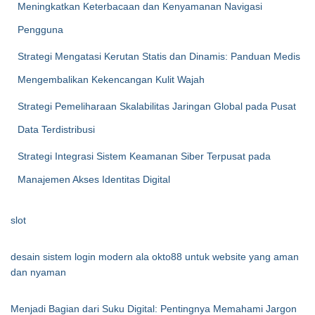
Meningkatkan Keterbacaan dan Kenyamanan Navigasi
Pengguna
Strategi Mengatasi Kerutan Statis dan Dinamis: Panduan Medis
Mengembalikan Kekencangan Kulit Wajah
Strategi Pemeliharaan Skalabilitas Jaringan Global pada Pusat
Data Terdistribusi
Strategi Integrasi Sistem Keamanan Siber Terpusat pada
Manajemen Akses Identitas Digital
slot
desain sistem login modern ala okto88 untuk website yang aman
dan nyaman
Menjadi Bagian dari Suku Digital: Pentingnya Memahami Jargon