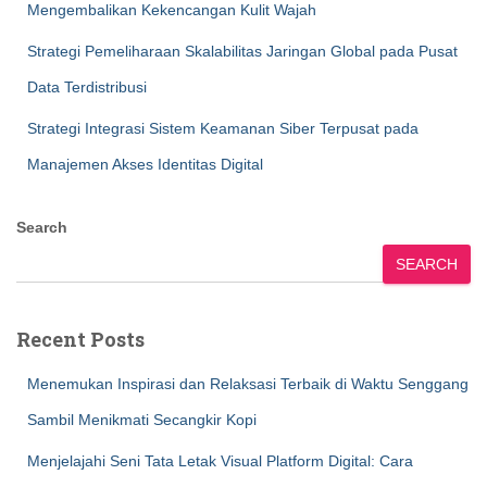
Mengembalikan Kekencangan Kulit Wajah
Strategi Pemeliharaan Skalabilitas Jaringan Global pada Pusat
Data Terdistribusi
Strategi Integrasi Sistem Keamanan Siber Terpusat pada
Manajemen Akses Identitas Digital
Search
SEARCH
Recent Posts
Menemukan Inspirasi dan Relaksasi Terbaik di Waktu Senggang
Sambil Menikmati Secangkir Kopi
Menjelajahi Seni Tata Letak Visual Platform Digital: Cara