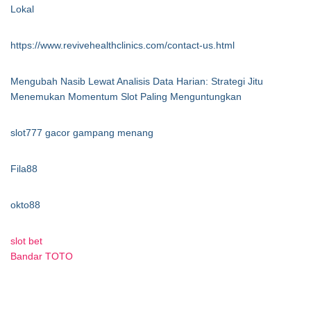
Lokal
https://www.revivehealthclinics.com/contact-us.html
Mengubah Nasib Lewat Analisis Data Harian: Strategi Jitu
Menemukan Momentum Slot Paling Menguntungkan
slot777 gacor gampang menang
Fila88
okto88
slot bet
Bandar TOTO