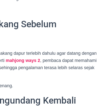
akang Sebelum
lakang dapur terlebih dahulu agar datang dengan
rti
mahjong ways 2
, pembaca dapat memahami
 sehingga pengalaman terasa lebih selaras sejak
tenang.
engundang Kembali