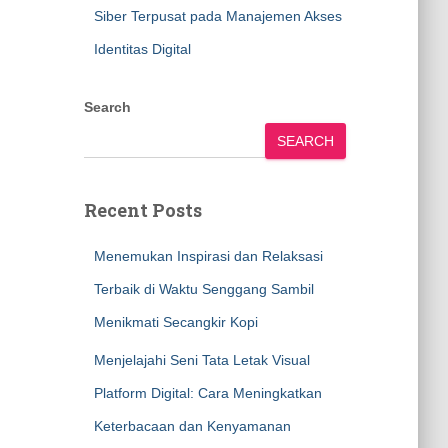
Siber Terpusat pada Manajemen Akses
Identitas Digital
Search
SEARCH
Recent Posts
Menemukan Inspirasi dan Relaksasi
Terbaik di Waktu Senggang Sambil
Menikmati Secangkir Kopi
Menjelajahi Seni Tata Letak Visual
Platform Digital: Cara Meningkatkan
Keterbacaan dan Kenyamanan