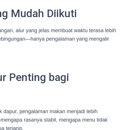
g Mudah Diikuti
gan, alur yang jelas membuat waktu terasa lebih
kebingungan—hanya pengalaman yang mengalir
r Penting bagi
ik dapur, pengalaman makan menjadi lebih
—mengapa rasanya stabil, mengapa menu tidak
sa tenang.