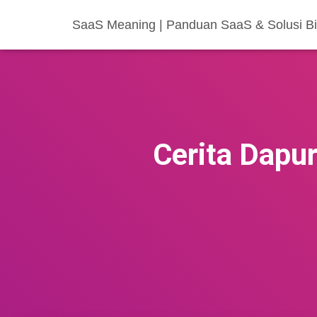
SaaS Meaning | Panduan SaaS & Solusi Bis
Cerita Dapu