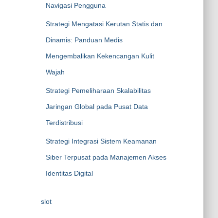
Navigasi Pengguna
Strategi Mengatasi Kerutan Statis dan
Dinamis: Panduan Medis
Mengembalikan Kekencangan Kulit
Wajah
Strategi Pemeliharaan Skalabilitas
Jaringan Global pada Pusat Data
Terdistribusi
Strategi Integrasi Sistem Keamanan
Siber Terpusat pada Manajemen Akses
Identitas Digital
slot