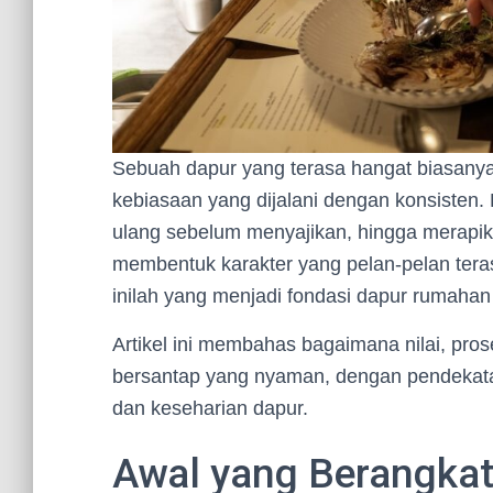
Sebuah dapur yang terasa hangat biasanya t
kebiasaan yang dijalani dengan konsisten.
ulang sebelum menyajikan, hingga merapik
membentuk karakter yang pelan-pelan teras
inilah yang menjadi fondasi dapur rumaha
Artikel ini membahas bagaimana nilai, p
bersantap yang nyaman, dengan pendekatan
dan keseharian dapur.
Awal yang Berangkat 