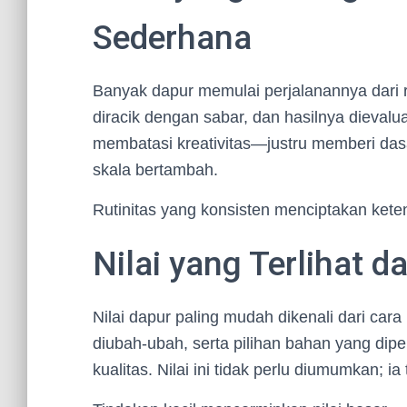
Sederhana
Banyak dapur memulai perjalanannya dari r
diracik dengan sabar, dan hasilnya dievaluas
membatasi kreativitas—justru memberi dasar
skala bertambah.
Rutinitas yang konsisten menciptakan ket
Nilai yang Terlihat da
Nilai dapur paling mudah dikenali dari cara
diubah-ubah, serta pilihan bahan yang di
kualitas. Nilai ini tidak perlu diumumkan; i