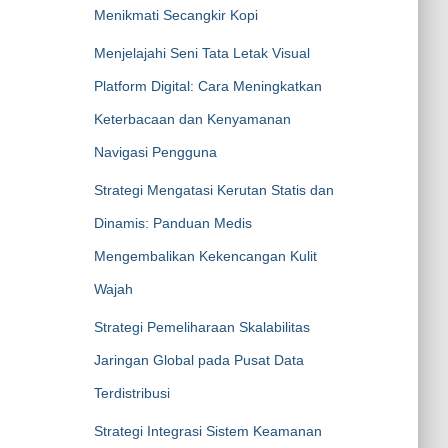
Menikmati Secangkir Kopi
Menjelajahi Seni Tata Letak Visual
Platform Digital: Cara Meningkatkan
Keterbacaan dan Kenyamanan
Navigasi Pengguna
Strategi Mengatasi Kerutan Statis dan
Dinamis: Panduan Medis
Mengembalikan Kekencangan Kulit
Wajah
Strategi Pemeliharaan Skalabilitas
Jaringan Global pada Pusat Data
Terdistribusi
Strategi Integrasi Sistem Keamanan