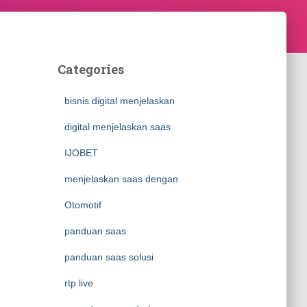
Categories
bisnis digital menjelaskan
digital menjelaskan saas
IJOBET
menjelaskan saas dengan
Otomotif
panduan saas
panduan saas solusi
rtp live