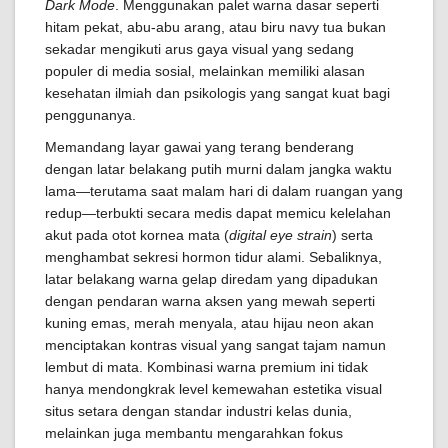
Dark Mode
. Menggunakan palet warna dasar seperti
hitam pekat, abu-abu arang, atau biru navy tua bukan
sekadar mengikuti arus gaya visual yang sedang
populer di media sosial, melainkan memiliki alasan
kesehatan ilmiah dan psikologis yang sangat kuat bagi
penggunanya.
Memandang layar gawai yang terang benderang
dengan latar belakang putih murni dalam jangka waktu
lama—terutama saat malam hari di dalam ruangan yang
redup—terbukti secara medis dapat memicu kelelahan
akut pada otot kornea mata (
digital eye strain
) serta
menghambat sekresi hormon tidur alami. Sebaliknya,
latar belakang warna gelap diredam yang dipadukan
dengan pendaran warna aksen yang mewah seperti
kuning emas, merah menyala, atau hijau neon akan
menciptakan kontras visual yang sangat tajam namun
lembut di mata. Kombinasi warna premium ini tidak
hanya mendongkrak level kemewahan estetika visual
situs setara dengan standar industri kelas dunia,
melainkan juga membantu mengarahkan fokus