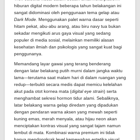
hiburan digital modern beberapa tahun belakangan ini
sangat didominasi oleh penggunaan tema gelap atau
Dark Mode
. Menggunakan palet warna dasar seperti
hitam pekat, abu-abu arang, atau biru navy tua bukan
sekadar mengikuti arus gaya visual yang sedang
populer di media sosial, melainkan memiliki alasan
kesehatan ilmiah dan psikologis yang sangat kuat bagi
penggunanya.
Memandang layar gawai yang terang benderang
dengan latar belakang putih murni dalam jangka waktu
lama—terutama saat malam hari di dalam ruangan yang
redup—terbukti secara medis dapat memicu kelelahan
akut pada otot kornea mata (
digital eye strain
) serta
menghambat sekresi hormon tidur alami. Sebaliknya,
latar belakang warna gelap diredam yang dipadukan
dengan pendaran warna aksen yang mewah seperti
kuning emas, merah menyala, atau hijau neon akan
menciptakan kontras visual yang sangat tajam namun
lembut di mata. Kombinasi warna premium ini tidak
hanya mendongkrak level kemewahan estetika visual