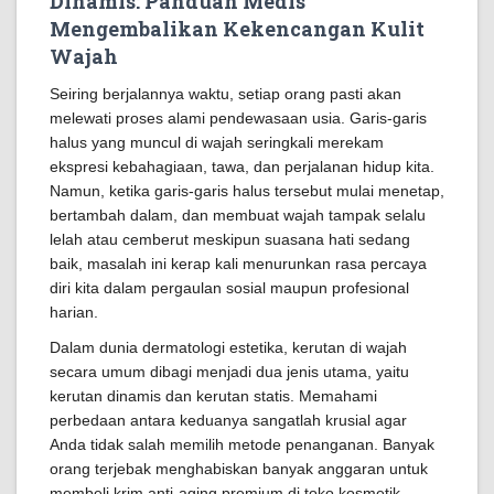
Dinamis: Panduan Medis
Mengembalikan Kekencangan Kulit
Wajah
Seiring berjalannya waktu, setiap orang pasti akan
melewati proses alami pendewasaan usia. Garis-garis
halus yang muncul di wajah seringkali merekam
ekspresi kebahagiaan, tawa, dan perjalanan hidup kita.
Namun, ketika garis-garis halus tersebut mulai menetap,
bertambah dalam, dan membuat wajah tampak selalu
lelah atau cemberut meskipun suasana hati sedang
baik, masalah ini kerap kali menurunkan rasa percaya
diri kita dalam pergaulan sosial maupun profesional
harian.
Dalam dunia dermatologi estetika, kerutan di wajah
secara umum dibagi menjadi dua jenis utama, yaitu
kerutan dinamis dan kerutan statis. Memahami
perbedaan antara keduanya sangatlah krusial agar
Anda tidak salah memilih metode penanganan. Banyak
orang terjebak menghabiskan banyak anggaran untuk
membeli krim anti-aging premium di toko kosmetik,