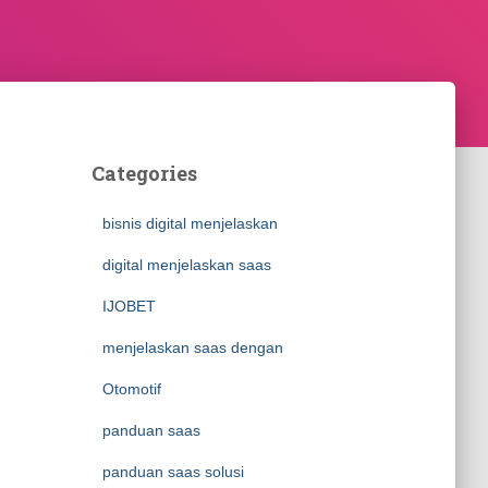
Categories
bisnis digital menjelaskan
digital menjelaskan saas
IJOBET
menjelaskan saas dengan
Otomotif
panduan saas
panduan saas solusi