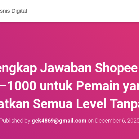
nis Digital
ngkap Jawaban Shopee
1–1000 untuk Pemain yan
tkan Semua Level Tanpa
Published by
gek4869@gmail.com
on
December 6, 202