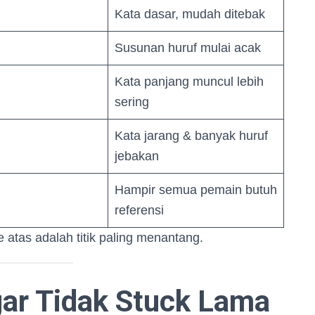
Kata dasar, mudah ditebak
Susunan huruf mulai acak
Kata panjang muncul lebih
sering
Kata jarang & banyak huruf
jebakan
Hampir semua pemain butuh
referensi
atas adalah titik paling menantang.
ar Tidak Stuck Lama