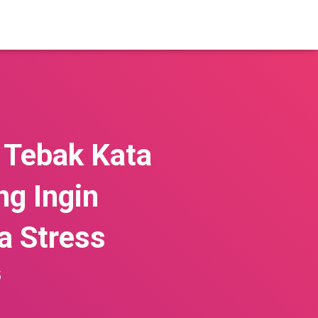
 Tebak Kata
g Ingin
 Stress
5