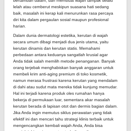
bertambah dalam, dan membuat wajah tampak selalu
lelah atau cemberut meskipun suasana hati sedang
baik, masalah ini kerap kali menurunkan rasa percaya
diri kita dalam pergaulan sosial maupun profesional
harian.
Dalam dunia dermatologi estetika, kerutan di wajah
secara umum dibagi menjadi dua jenis utama, yaitu
kerutan dinamis dan kerutan statis. Memahami
perbedaan antara keduanya sangatlah krusial agar
Anda tidak salah memilih metode penanganan. Banyak
orang terjebak menghabiskan banyak anggaran untuk
membeli krim anti-aging premium di toko kosmetik,
namun merasa frustrasi karena kerutan yang mendalam
di dahi atau sudut mata mereka tidak kunjung memudar.
Hal ini terjadi karena produk oles rumahan hanya
bekerja di permukaan luar, sementara akar masalah
kerutan berada di lapisan otot dan dermis bagian dalam.
Jika Anda ingin memutus siklus perawatan yang tidak
efektif ini dan mencari tahu strategi klinis terbaik untuk
mengencangkan kembali wajah Anda, Anda bisa