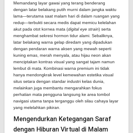
Memandang layar gawai yang terang benderang
dengan latar belakang putih murni dalam jangka waktu
lama—terutama saat malam hari di dalam ruangan yang
redup—terbukti secara medis dapat memicu kelelahan
akut pada otot kornea mata (
digital eye strain
) serta
menghambat sekresi hormon tidur alami. Sebaliknya,
latar belakang warna gelap diredam yang dipadukan
dengan pendaran warna aksen yang mewah seperti
kuning emas, merah menyala, atau hijau neon akan
menciptakan kontras visual yang sangat tajam namun
lembut di mata. Kombinasi warna premium ini tidak
hanya mendongkrak level kemewahan estetika visual
situs setara dengan standar industri kelas dunia,
melainkan juga membantu mengarahkan fokus
perhatian mata pengguna langsung ke area tombol
navigasi utama tanpa terganggu oleh silau cahaya layar
yang melelahkan pikiran.
Mengendurkan Ketegangan Saraf
dengan Hiburan Virtual di Malam