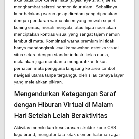
akut pada otot kornea mata (
digital eye strain
) serta
menghambat sekresi hormon tidur alami. Sebaliknya,
latar belakang warna gelap diredam yang dipadukan
dengan pendaran warna aksen yang mewah seperti
kuning emas, merah menyala, atau hijau neon akan
menciptakan kontras visual yang sangat tajam namun
lembut di mata. Kombinasi warna premium ini tidak
hanya mendongkrak level kemewahan estetika visual
situs setara dengan standar industri kelas dunia,
melainkan juga membantu mengarahkan fokus
perhatian mata pengguna langsung ke area tombol
navigasi utama tanpa terganggu oleh silau cahaya layar
yang melelahkan pikiran.
Mengendurkan Ketegangan Saraf
dengan Hiburan Virtual di Malam
Hari Setelah Lelah Beraktivitas
Aktivitas memikirkan keselarasan struktur kode CSS
logo brand, mengatur tata letak elemen halaman agar