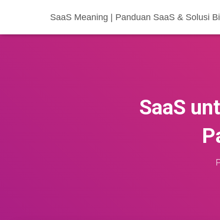
SaaS Meaning | Panduan SaaS & Solusi Bis
SaaS unt
P
P