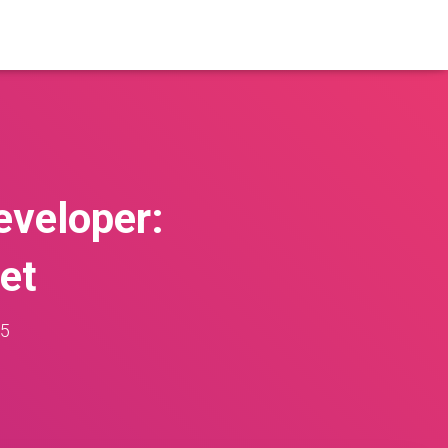
eveloper:
et
25