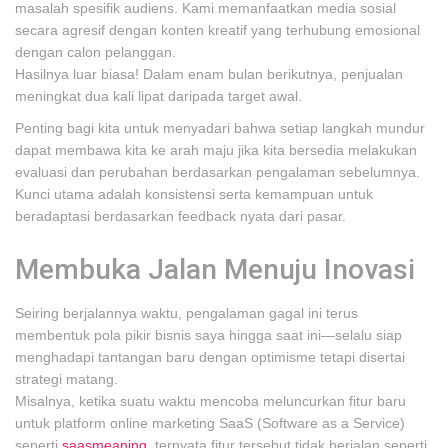
masalah spesifik audiens. Kami memanfaatkan media sosial
secara agresif dengan konten kreatif yang terhubung emosional
dengan calon pelanggan.
Hasilnya luar biasa! Dalam enam bulan berikutnya, penjualan
meningkat dua kali lipat daripada target awal.
Penting bagi kita untuk menyadari bahwa setiap langkah mundur
dapat membawa kita ke arah maju jika kita bersedia melakukan
evaluasi dan perubahan berdasarkan pengalaman sebelumnya.
Kunci utama adalah konsistensi serta kemampuan untuk
beradaptasi berdasarkan feedback nyata dari pasar.
Membuka Jalan Menuju Inovasi
Seiring berjalannya waktu, pengalaman gagal ini terus
membentuk pola pikir bisnis saya hingga saat ini—selalu siap
menghadapi tantangan baru dengan optimisme tetapi disertai
strategi matang.
Misalnya, ketika suatu waktu mencoba meluncurkan fitur baru
untuk platform online marketing SaaS (Software as a Service)
seperti
saasmeaning
, ternyata fitur tersebut tidak berjalan seperti