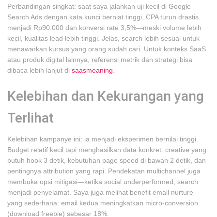
Perbandingan singkat: saat saya jalankan uji kecil di Google
Search Ads dengan kata kunci berniat tinggi, CPA turun drastis
menjadi Rp90.000 dan konversi rate 3,5%—meski volume lebih
kecil, kualitas lead lebih tinggi. Jelas, search lebih sesuai untuk
menawarkan kursus yang orang sudah cari. Untuk konteks SaaS
atau produk digital lainnya, referensi metrik dan strategi bisa
dibaca lebih lanjut di
saasmeaning
.
Kelebihan dan Kekurangan yang
Terlihat
Kelebihan kampanye ini: ia menjadi eksperimen bernilai tinggi.
Budget relatif kecil tapi menghasilkan data konkret: creative yang
butuh hook 3 detik, kebutuhan page speed di bawah 2 detik, dan
pentingnya attribution yang rapi. Pendekatan multichannel juga
membuka opsi mitigasi—ketika social underperformed, search
menjadi penyelamat. Saya juga melihat benefit email nurture
yang sederhana: email kedua meningkatkan micro-conversion
(download freebie) sebesar 18%.