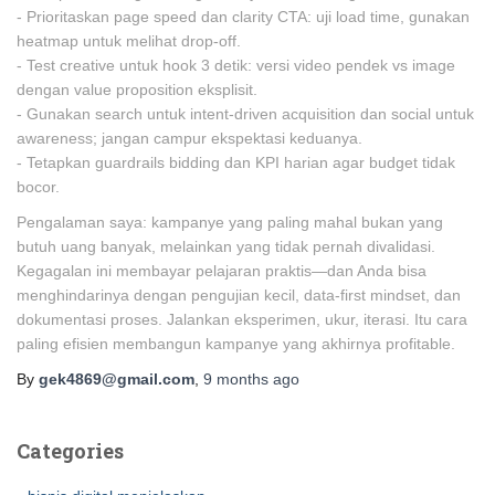
- Prioritaskan page speed dan clarity CTA: uji load time, gunakan
heatmap untuk melihat drop-off.
- Test creative untuk hook 3 detik: versi video pendek vs image
dengan value proposition eksplisit.
- Gunakan search untuk intent-driven acquisition dan social untuk
awareness; jangan campur ekspektasi keduanya.
- Tetapkan guardrails bidding dan KPI harian agar budget tidak
bocor.
Pengalaman saya: kampanye yang paling mahal bukan yang
butuh uang banyak, melainkan yang tidak pernah divalidasi.
Kegagalan ini membayar pelajaran praktis—dan Anda bisa
menghindarinya dengan pengujian kecil, data-first mindset, dan
dokumentasi proses. Jalankan eksperimen, ukur, iterasi. Itu cara
paling efisien membangun kampanye yang akhirnya profitable.
By
gek4869@gmail.com
,
9 months
ago
Categories