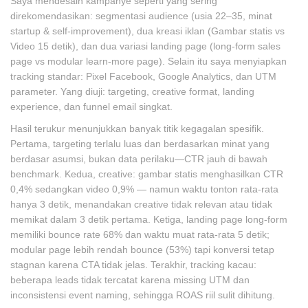
Saya mendesain kampanye seperti yang sering
direkomendasikan: segmentasi audience (usia 22–35, minat
startup & self-improvement), dua kreasi iklan (Gambar statis vs
Video 15 detik), dan dua variasi landing page (long-form sales
page vs modular learn-more page). Selain itu saya menyiapkan
tracking standar: Pixel Facebook, Google Analytics, dan UTM
parameter. Yang diuji: targeting, creative format, landing
experience, dan funnel email singkat.
Hasil terukur menunjukkan banyak titik kegagalan spesifik.
Pertama, targeting terlalu luas dan berdasarkan minat yang
berdasar asumsi, bukan data perilaku—CTR jauh di bawah
benchmark. Kedua, creative: gambar statis menghasilkan CTR
0,4% sedangkan video 0,9% — namun waktu tonton rata-rata
hanya 3 detik, menandakan creative tidak relevan atau tidak
memikat dalam 3 detik pertama. Ketiga, landing page long-form
memiliki bounce rate 68% dan waktu muat rata-rata 5 detik;
modular page lebih rendah bounce (53%) tapi konversi tetap
stagnan karena CTA tidak jelas. Terakhir, tracking kacau:
beberapa leads tidak tercatat karena missing UTM dan
inconsistensi event naming, sehingga ROAS riil sulit dihitung.