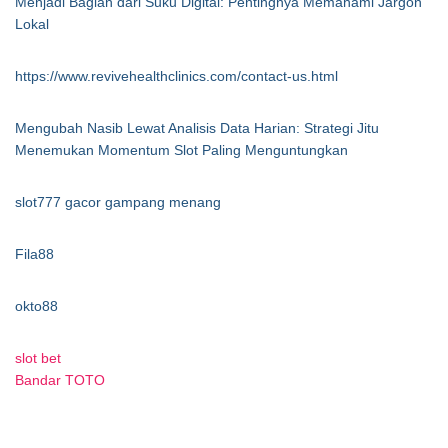
Menjadi Bagian dari Suku Digital: Pentingnya Memahami Jargon
Lokal
https://www.revivehealthclinics.com/contact-us.html
Mengubah Nasib Lewat Analisis Data Harian: Strategi Jitu
Menemukan Momentum Slot Paling Menguntungkan
slot777 gacor gampang menang
Fila88
okto88
slot bet
Bandar TOTO