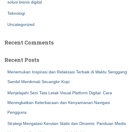
solusi bisnis digital
Teknologi
Uncategorized
Recent Comments
Recent Posts
Menemukan Inspirasi dan Relaksasi Terbaik di Waktu Senggang
Sambil Menikmati Secangkir Kopi
Menjelajahi Seni Tata Letak Visual Platform Digital: Cara
Meningkatkan Keterbacaan dan Kenyamanan Navigasi
Pengguna
Strategi Mengatasi Kerutan Statis dan Dinamis: Panduan Medis