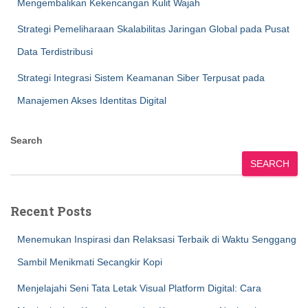
Mengembalikan Kekencangan Kulit Wajah
Strategi Pemeliharaan Skalabilitas Jaringan Global pada Pusat
Data Terdistribusi
Strategi Integrasi Sistem Keamanan Siber Terpusat pada
Manajemen Akses Identitas Digital
Search
SEARCH
Recent Posts
Menemukan Inspirasi dan Relaksasi Terbaik di Waktu Senggang
Sambil Menikmati Secangkir Kopi
Menjelajahi Seni Tata Letak Visual Platform Digital: Cara