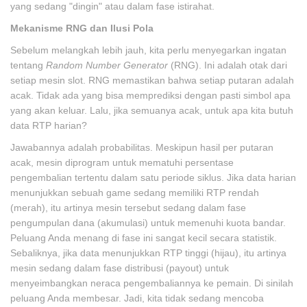
yang sedang "dingin" atau dalam fase istirahat.
Mekanisme RNG dan Ilusi Pola
Sebelum melangkah lebih jauh, kita perlu menyegarkan ingatan
tentang
Random Number Generator
(RNG). Ini adalah otak dari
setiap mesin slot. RNG memastikan bahwa setiap putaran adalah
acak. Tidak ada yang bisa memprediksi dengan pasti simbol apa
yang akan keluar. Lalu, jika semuanya acak, untuk apa kita butuh
data RTP harian?
Jawabannya adalah probabilitas. Meskipun hasil per putaran
acak, mesin diprogram untuk mematuhi persentase
pengembalian tertentu dalam satu periode siklus. Jika data harian
menunjukkan sebuah game sedang memiliki RTP rendah
(merah), itu artinya mesin tersebut sedang dalam fase
pengumpulan dana (akumulasi) untuk memenuhi kuota bandar.
Peluang Anda menang di fase ini sangat kecil secara statistik.
Sebaliknya, jika data menunjukkan RTP tinggi (hijau), itu artinya
mesin sedang dalam fase distribusi (payout) untuk
menyeimbangkan neraca pengembaliannya ke pemain. Di sinilah
peluang Anda membesar. Jadi, kita tidak sedang mencoba