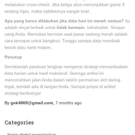
melakukan
cross-check
. Jika ketiga situs menunjukkan game X
sedang hijau, maka validitasnya sangat kuat.
Apa yang harus dilakukan jika data hari ini merah semua?
Itu
adalah sinyal terbaik untuk
tidak bermain
. Istirahatlah. Simpan
uang Anda. Memaksa bermain saat pasar sedang merah adalah
cara tercepat untuk bangkrut. Tunggu sampai data membaik
besok atau nanti malam.
Penutup
Demikianlah panduan lengkap mengenai strategi memanfaatkan
data harian untuk hasil maksimal. Semoga artikel ini
mencerahkan jalan Anda dalam labirin permainan slot daring.
Ingat, kendali ada di tangan Anda. Sampai jumpa di artikel
strategi berikutnya!
By
gek4869@gmail.com
,
7 months
ago
Categories
bisnis digital menjelaskan