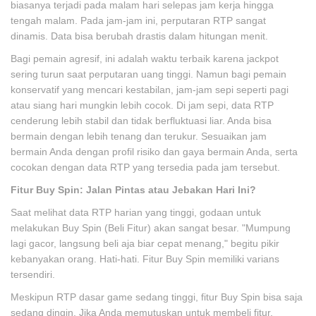
biasanya terjadi pada malam hari selepas jam kerja hingga
tengah malam. Pada jam-jam ini, perputaran RTP sangat
dinamis. Data bisa berubah drastis dalam hitungan menit.
Bagi pemain agresif, ini adalah waktu terbaik karena jackpot
sering turun saat perputaran uang tinggi. Namun bagi pemain
konservatif yang mencari kestabilan, jam-jam sepi seperti pagi
atau siang hari mungkin lebih cocok. Di jam sepi, data RTP
cenderung lebih stabil dan tidak berfluktuasi liar. Anda bisa
bermain dengan lebih tenang dan terukur. Sesuaikan jam
bermain Anda dengan profil risiko dan gaya bermain Anda, serta
cocokan dengan data RTP yang tersedia pada jam tersebut.
Fitur Buy Spin: Jalan Pintas atau Jebakan Hari Ini?
Saat melihat data RTP harian yang tinggi, godaan untuk
melakukan Buy Spin (Beli Fitur) akan sangat besar. "Mumpung
lagi gacor, langsung beli aja biar cepat menang," begitu pikir
kebanyakan orang. Hati-hati. Fitur Buy Spin memiliki varians
tersendiri.
Meskipun RTP dasar game sedang tinggi, fitur Buy Spin bisa saja
sedang dingin. Jika Anda memutuskan untuk membeli fitur,