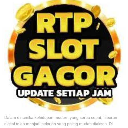
Dalam dinamika kehidupan modern yang serba cepat, hiburan
digital telah menjadi pelarian yang paling mudah diakses. Di