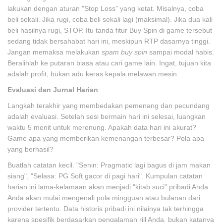
lakukan dengan aturan "Stop Loss" yang ketat. Misalnya, coba
beli sekali. Jika rugi, coba beli sekali lagi (maksimal). Jika dua kali
beli hasilnya rugi, STOP. Itu tanda fitur Buy Spin di game tersebut
sedang tidak bersahabat hari ini, meskipun RTP dasarnya tinggi.
Jangan memaksa melakukan
spam buy spin
sampai modal habis.
Beralihlah ke putaran biasa atau cari game lain. Ingat, tujuan kita
adalah profit, bukan adu keras kepala melawan mesin.
Evaluasi dan Jurnal Harian
Langkah terakhir yang membedakan pemenang dan pecundang
adalah evaluasi. Setelah sesi bermain hari ini selesai, luangkan
waktu 5 menit untuk merenung. Apakah data hari ini akurat?
Game apa yang memberikan kemenangan terbesar? Pola apa
yang berhasil?
Buatlah catatan kecil. "Senin: Pragmatic lagi bagus di jam makan
siang", "Selasa: PG Soft gacor di pagi hari". Kumpulan catatan
harian ini lama-kelamaan akan menjadi "kitab suci" pribadi Anda.
Anda akan mulai mengenali pola mingguan atau bulanan dari
provider tertentu. Data historis pribadi ini nilainya tak terhingga
karena spesifik berdasarkan pengalaman riil Anda, bukan katanya