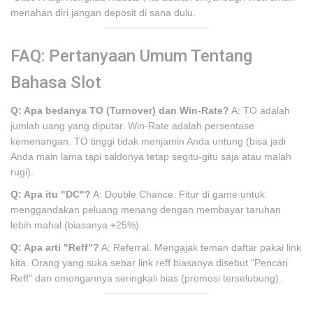
menahan diri jangan deposit di sana dulu.
FAQ: Pertanyaan Umum Tentang
Bahasa Slot
Q: Apa bedanya TO (Turnover) dan Win-Rate?
A: TO adalah
jumlah uang yang diputar. Win-Rate adalah persentase
kemenangan. TO tinggi tidak menjamin Anda untung (bisa jadi
Anda main lama tapi saldonya tetap segitu-gitu saja atau malah
rugi).
Q: Apa itu "DC"?
A: Double Chance. Fitur di game untuk
menggandakan peluang menang dengan membayar taruhan
lebih mahal (biasanya +25%).
Q: Apa arti "Reff"?
A: Referral. Mengajak teman daftar pakai link
kita. Orang yang suka sebar link reff biasanya disebut "Pencari
Reff" dan omongannya seringkali bias (promosi terselubung).