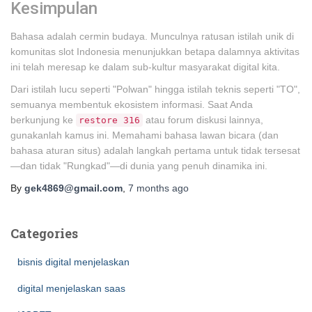
Kesimpulan
Bahasa adalah cermin budaya. Munculnya ratusan istilah unik di
komunitas slot Indonesia menunjukkan betapa dalamnya aktivitas
ini telah meresap ke dalam sub-kultur masyarakat digital kita.
Dari istilah lucu seperti "Polwan" hingga istilah teknis seperti "TO",
semuanya membentuk ekosistem informasi. Saat Anda
berkunjung ke
atau forum diskusi lainnya,
restore 316
gunakanlah kamus ini. Memahami bahasa lawan bicara (dan
bahasa aturan situs) adalah langkah pertama untuk tidak tersesat
—dan tidak "Rungkad"—di dunia yang penuh dinamika ini.
By
gek4869@gmail.com
,
7 months
ago
Categories
bisnis digital menjelaskan
digital menjelaskan saas