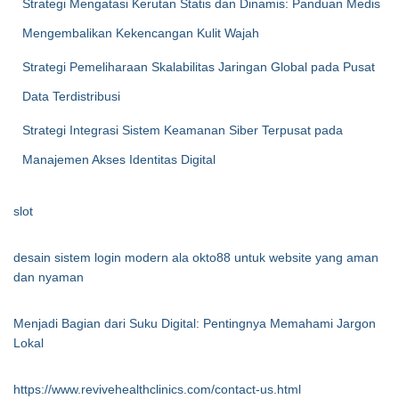
Strategi Mengatasi Kerutan Statis dan Dinamis: Panduan Medis
Mengembalikan Kekencangan Kulit Wajah
Strategi Pemeliharaan Skalabilitas Jaringan Global pada Pusat
Data Terdistribusi
Strategi Integrasi Sistem Keamanan Siber Terpusat pada
Manajemen Akses Identitas Digital
slot
desain sistem login modern ala okto88 untuk website yang aman
dan nyaman
Menjadi Bagian dari Suku Digital: Pentingnya Memahami Jargon
Lokal
https://www.revivehealthclinics.com/contact-us.html