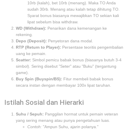
10rb (kalah), bet 10rb (menang). Maka TO Anda
sudah 30rb. Menang atau kalah tetap dihitung TO.
Syarat bonus biasanya mewajibkan TO sekian kali
lipat sebelum bisa withdraw.
WD (Withdraw):
Penarikan dana kemenangan ke
rekening.
Depo (Deposit):
Penyetoran dana modal.
RTP (Return to Player):
Persentase teoritis pengembalian
uang ke pemain.
Scatter:
Simbol pemicu babak bonus (biasanya butuh 3-4
simbol). Sering disebut "Seter" atau "Buku" (tergantung
game).
Buy Spin (Buyspin/BS):
Fitur membeli babak bonus
secara instan dengan membayar 100x lipat taruhan.
Istilah Sosial dan Hierarki
Suhu / Sepuh:
Panggilan hormat untuk pemain veteran
yang sering menang atau punya pengetahuan luas.
Contoh:
"Ampun Suhu, ajarin polanya."