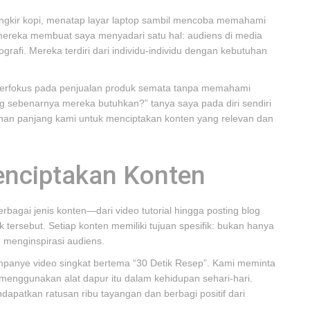
cangkir kopi, menatap layar laptop sambil mencoba memahami
 mereka membuat saya menyadari satu hal: audiens di media
grafi. Mereka terdiri dari individu-individu dengan kebutuhan
 berfokus pada penjualan produk semata tanpa memahami
 sebenarnya mereka butuhkan?” tanya saya pada diri sendiri
alanan panjang kami untuk menciptakan konten yang relevan dan
enciptakan Konten
rbagai jenis konten—dari video tutorial hingga posting blog
rsebut. Setiap konten memiliki tujuan spesifik: bukan hanya
 menginspirasi audiens.
panye video singkat bertema “30 Detik Resep”. Kami meminta
enggunakan alat dapur itu dalam kehidupan sehari-hari.
ndapatkan ratusan ribu tayangan dan berbagi positif dari