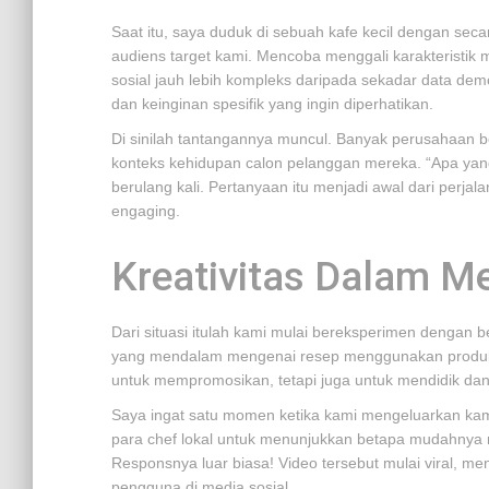
Saat itu, saya duduk di sebuah kafe kecil dengan se
audiens target kami. Mencoba menggali karakteristik
sosial jauh lebih kompleks daripada sekadar data demo
dan keinginan spesifik yang ingin diperhatikan.
Di sinilah tantangannya muncul. Banyak perusahaan
konteks kehidupan calon pelanggan mereka. “Apa yang
berulang kali. Pertanyaan itu menjadi awal dari perj
engaging.
Kreativitas Dalam M
Dari situasi itulah kami mulai bereksperimen dengan be
yang mendalam mengenai resep menggunakan produk te
untuk mempromosikan, tetapi juga untuk mendidik dan
Saya ingat satu momen ketika kami mengeluarkan kam
para chef lokal untuk menunjukkan betapa mudahnya m
Responsnya luar biasa! Video tersebut mulai viral, me
pengguna di media sosial.