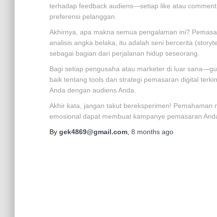
terhadap feedback audiens—setiap like atau commen
preferensi pelanggan.
Akhirnya, apa makna semua pengalaman ini? Pemasaran 
analisis angka belaka; itu adalah seni bercerita (stor
sebagai bagian dari perjalanan hidup seseorang.
Bagi setiap pengusaha atau marketer di luar sana—gu
baik tentang tools dan strategi pemasaran digital te
Anda dengan audiens Anda.
Akhir kata, jangan takut bereksperimen! Pemahaman 
emosional dapat membuat kampanye pemasaran Anda me
By
gek4869@gmail.com
,
8 months
ago