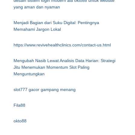
desain sistem login modern ala okto88 untuk website
yang aman dan nyaman
Menjadi Bagian dari Suku Digital: Pentingnya
Memahami Jargon Lokal
https://www.revivehealthclinics.com/contact-us.html
Mengubah Nasib Lewat Analisis Data Harian: Strategi
Jitu Menemukan Momentum Slot Paling
Menguntungkan
slot777 gacor gampang menang
Fila88
okto88