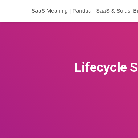
SaaS Meaning | Panduan SaaS & Solusi Bis
Lifecycle 