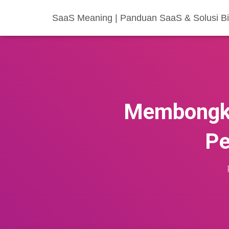
SaaS Meaning | Panduan SaaS & Solusi Bis
Membongka
Pe