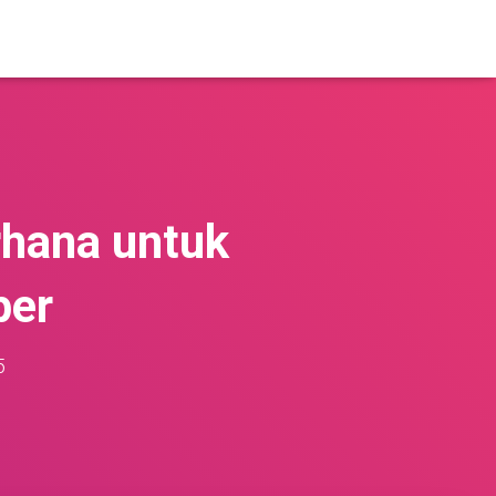
hana untuk
per
5