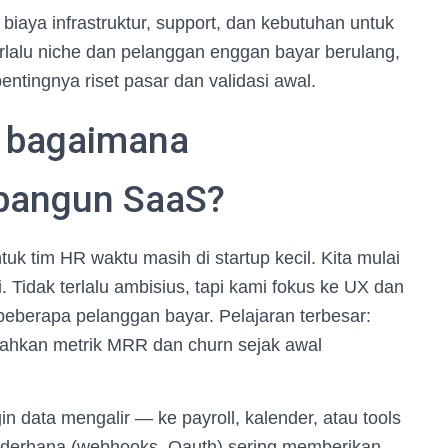
a biaya infrastruktur, support, dan kebutuhan untuk
rlalu niche dan pelanggan enggan bayar berulang,
pentingnya riset pasar dan validasi awal.
 bagaimana
bangun SaaS?
 tim HR waktu masih di startup kecil. Kita mulai
ti. Tidak terlalu ambisius, tapi kami fokus ke UX dan
beberapa pelanggan bayar. Pelajaran terbesar:
mbahkan metrik MRR dan churn sejak awal
ngin data mengalir — ke payroll, kalender, atau tools
 sederhana (webhooks, Oauth) sering memberikan