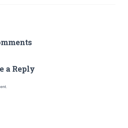
omments
e a Reply
ent.