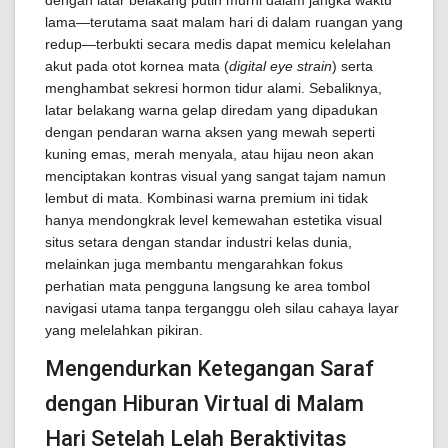
dengan latar belakang putih murni dalam jangka waktu
lama—terutama saat malam hari di dalam ruangan yang
redup—terbukti secara medis dapat memicu kelelahan
akut pada otot kornea mata (
digital eye strain
) serta
menghambat sekresi hormon tidur alami. Sebaliknya,
latar belakang warna gelap diredam yang dipadukan
dengan pendaran warna aksen yang mewah seperti
kuning emas, merah menyala, atau hijau neon akan
menciptakan kontras visual yang sangat tajam namun
lembut di mata. Kombinasi warna premium ini tidak
hanya mendongkrak level kemewahan estetika visual
situs setara dengan standar industri kelas dunia,
melainkan juga membantu mengarahkan fokus
perhatian mata pengguna langsung ke area tombol
navigasi utama tanpa terganggu oleh silau cahaya layar
yang melelahkan pikiran.
Mengendurkan Ketegangan Saraf
dengan Hiburan Virtual di Malam
Hari Setelah Lelah Beraktivitas