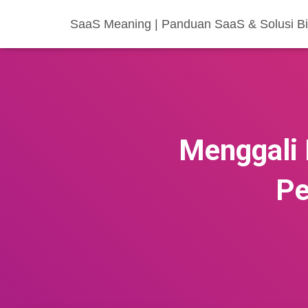
SaaS Meaning | Panduan SaaS & Solusi Bis
Menggali 
Pe