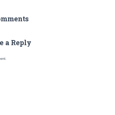
omments
e a Reply
ent.