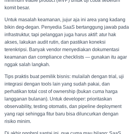
minimum viable product (MVP) untuk uji coba sebelum
komit besar.
Untuk masalah keamanan, jujur aja ini area yang kadang
bikin deg-degan. Penyedia SaaS bertanggung jawab pada
infrastruktur, tapi pelanggan juga harus aktif: atur hak
akses, lakukan audit rutin, dan pastikan koneksi
terenkripsi. Banyak vendor menyediakan dokumentasi
keamanan dan compliance checklists — gunakan itu agar
nggak salah langkah.
Tips praktis buat pemilik bisnis: mulailah dengan trial, uji
integrasi dengan tools lain yang sudah pakai, dan
perhatikan total cost of ownership (bukan cuma harga
langganan bulanan). Untuk developer: prioritaskan
observability, testing otomatis, dan pipeline deployment
yang rapi sehingga fitur baru bisa diluncurkan dengan
risiko minim.
Di akhir ngobrol santai ini, gue cuma mau bilang: SaaS