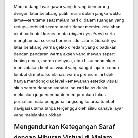
Memandang layar gawai yang terang benderang
dengan latar belakang putih murni dalam jangka waktu
lama—terutama saat malam hari di dalam ruangan yang
redup—terbukti secara medis dapat memicu kelelahan
akut pada otot kornea mata (
digital eye strain
) serta
menghambat sekresi hormon tidur alami. Sebaliknya,
latar belakang warna gelap diredam yang dipadukan
dengan pendaran warna aksen yang mewah seperti
kuning emas, merah menyala, atau hijau neon akan
menciptakan kontras visual yang sangat tajam namun
lembut di mata. Kombinasi warna premium ini tidak
hanya mendongkrak level kemewahan estetika visual
situs setara dengan standar industri kelas dunia,
melainkan juga membantu mengarahkan fokus
perhatian mata pengguna langsung ke area tombol
navigasi utama tanpa terganggu oleh silau cahaya layar
yang melelahkan pikiran.
Mengendurkan Ketegangan Saraf
dengan Hiburan Virtual di Malam