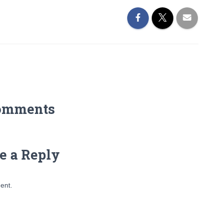
omments
e a Reply
ent.