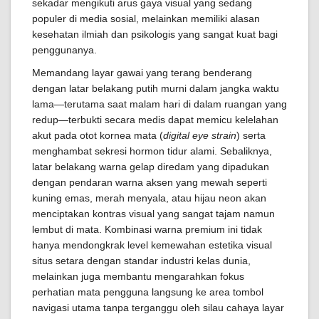
sekadar mengikuti arus gaya visual yang sedang
populer di media sosial, melainkan memiliki alasan
kesehatan ilmiah dan psikologis yang sangat kuat bagi
penggunanya.
Memandang layar gawai yang terang benderang
dengan latar belakang putih murni dalam jangka waktu
lama—terutama saat malam hari di dalam ruangan yang
redup—terbukti secara medis dapat memicu kelelahan
akut pada otot kornea mata (
digital eye strain
) serta
menghambat sekresi hormon tidur alami. Sebaliknya,
latar belakang warna gelap diredam yang dipadukan
dengan pendaran warna aksen yang mewah seperti
kuning emas, merah menyala, atau hijau neon akan
menciptakan kontras visual yang sangat tajam namun
lembut di mata. Kombinasi warna premium ini tidak
hanya mendongkrak level kemewahan estetika visual
situs setara dengan standar industri kelas dunia,
melainkan juga membantu mengarahkan fokus
perhatian mata pengguna langsung ke area tombol
navigasi utama tanpa terganggu oleh silau cahaya layar