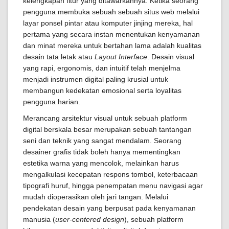
kelengkapan fitur yang ditawarkannya. Ketika seorang
pengguna membuka sebuah sebuah situs web melalui
layar ponsel pintar atau komputer jinjing mereka, hal
pertama yang secara instan menentukan kenyamanan
dan minat mereka untuk bertahan lama adalah kualitas
desain tata letak atau
Layout Interface
. Desain visual
yang rapi, ergonomis, dan intuitif telah menjelma
menjadi instrumen digital paling krusial untuk
membangun kedekatan emosional serta loyalitas
pengguna harian.
Merancang arsitektur visual untuk sebuah platform
digital berskala besar merupakan sebuah tantangan
seni dan teknik yang sangat mendalam. Seorang
desainer grafis tidak boleh hanya mementingkan
estetika warna yang mencolok, melainkan harus
mengalkulasi kecepatan respons tombol, keterbacaan
tipografi huruf, hingga penempatan menu navigasi agar
mudah dioperasikan oleh jari tangan. Melalui
pendekatan desain yang berpusat pada kenyamanan
manusia (
user-centered design
), sebuah platform