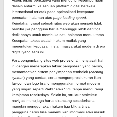
Aspek teknis berikutnya yang mengunci kesempurnaan
desain antarmuka sebuah platform digital berskala
internasional terletak pada optimalisasi kecepatan
pemuatan halaman atau
page loading speed
.
Keindahan visual sebuah situs web akan menjadi tidak
bernilai jika pengguna harus menunggu lebih dari tiga
detik hanya untuk membuka satu halaman menu utama.
Kecepatan akses adalah hukum mutlak yang
menentukan kepuasan instan masyarakat modern di era
digital yang seru ini.
Para pengembang situs web profesional menyiasati hal
ini dengan menerapkan teknik pengodean yang bersih,
memanfaatkan sistem penyimpanan tembolok (
caching
system
) yang cerdas, serta mengompresi ukuran ikon
favicon dan logo brand menggunakan format modern
yang ringan seperti WebP atau SVG tanpa mengurangi
ketajaman resolusinya. Selain itu, struktur arsitektur
navigasi menu juga harus dirancang sesederhana
mungkin menggunakan hukum tiga klik; artinya
pengguna harus bisa menemukan informasi atau masuk