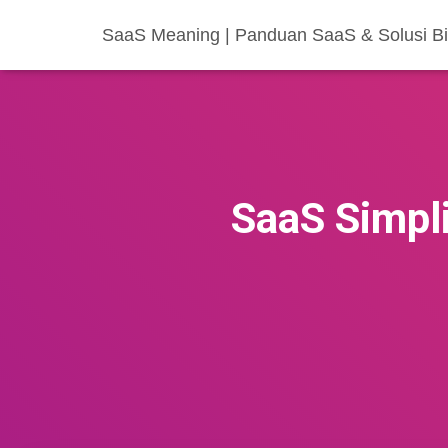
SaaS Meaning | Panduan SaaS & Solusi Bis
SaaS Simpli