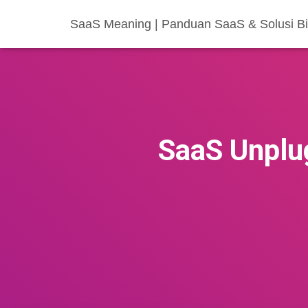
SaaS Meaning | Panduan SaaS & Solusi Bis
SaaS Unplu