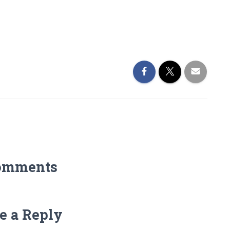
omments
e a Reply