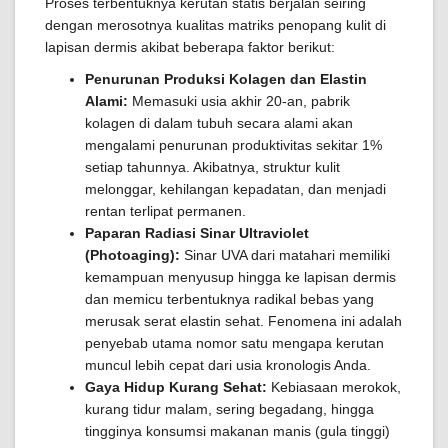
Proses terbentuknya kerutan statis berjalan seiring
dengan merosotnya kualitas matriks penopang kulit di
lapisan dermis akibat beberapa faktor berikut:
Penurunan Produksi Kolagen dan Elastin
Alami:
Memasuki usia akhir 20-an, pabrik
kolagen di dalam tubuh secara alami akan
mengalami penurunan produktivitas sekitar 1%
setiap tahunnya. Akibatnya, struktur kulit
melonggar, kehilangan kepadatan, dan menjadi
rentan terlipat permanen.
Paparan Radiasi Sinar Ultraviolet
(Photoaging):
Sinar UVA dari matahari memiliki
kemampuan menyusup hingga ke lapisan dermis
dan memicu terbentuknya radikal bebas yang
merusak serat elastin sehat. Fenomena ini adalah
penyebab utama nomor satu mengapa kerutan
muncul lebih cepat dari usia kronologis Anda.
Gaya Hidup Kurang Sehat:
Kebiasaan merokok,
kurang tidur malam, sering begadang, hingga
tingginya konsumsi makanan manis (gula tinggi)