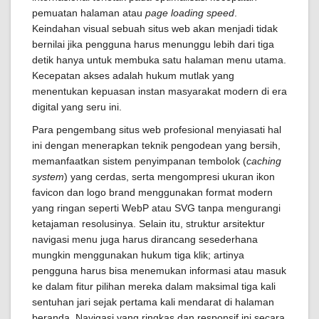
pemuatan halaman atau
page loading speed
.
Keindahan visual sebuah situs web akan menjadi tidak
bernilai jika pengguna harus menunggu lebih dari tiga
detik hanya untuk membuka satu halaman menu utama.
Kecepatan akses adalah hukum mutlak yang
menentukan kepuasan instan masyarakat modern di era
digital yang seru ini.
Para pengembang situs web profesional menyiasati hal
ini dengan menerapkan teknik pengodean yang bersih,
memanfaatkan sistem penyimpanan tembolok (
caching
system
) yang cerdas, serta mengompresi ukuran ikon
favicon dan logo brand menggunakan format modern
yang ringan seperti WebP atau SVG tanpa mengurangi
ketajaman resolusinya. Selain itu, struktur arsitektur
navigasi menu juga harus dirancang sesederhana
mungkin menggunakan hukum tiga klik; artinya
pengguna harus bisa menemukan informasi atau masuk
ke dalam fitur pilihan mereka dalam maksimal tiga kali
sentuhan jari sejak pertama kali mendarat di halaman
beranda. Navigasi yang ringkas dan responsif ini secara