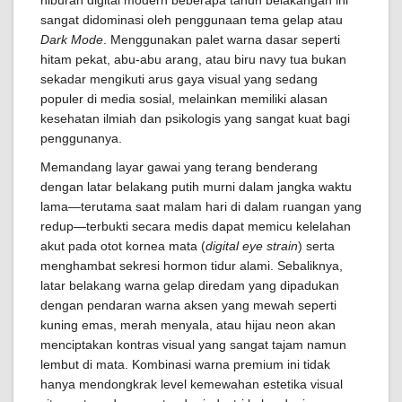
hiburan digital modern beberapa tahun belakangan ini
sangat didominasi oleh penggunaan tema gelap atau
Dark Mode
. Menggunakan palet warna dasar seperti
hitam pekat, abu-abu arang, atau biru navy tua bukan
sekadar mengikuti arus gaya visual yang sedang
populer di media sosial, melainkan memiliki alasan
kesehatan ilmiah dan psikologis yang sangat kuat bagi
penggunanya.
Memandang layar gawai yang terang benderang
dengan latar belakang putih murni dalam jangka waktu
lama—terutama saat malam hari di dalam ruangan yang
redup—terbukti secara medis dapat memicu kelelahan
akut pada otot kornea mata (
digital eye strain
) serta
menghambat sekresi hormon tidur alami. Sebaliknya,
latar belakang warna gelap diredam yang dipadukan
dengan pendaran warna aksen yang mewah seperti
kuning emas, merah menyala, atau hijau neon akan
menciptakan kontras visual yang sangat tajam namun
lembut di mata. Kombinasi warna premium ini tidak
hanya mendongkrak level kemewahan estetika visual