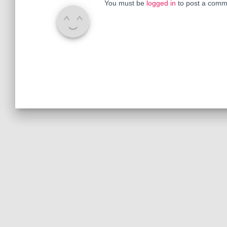
You must be
logged in
to post a comm