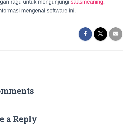
angan ragu untuk mengunjungi
saasmeaning
,
ormasi mengenai software ini.
omments
e a Reply