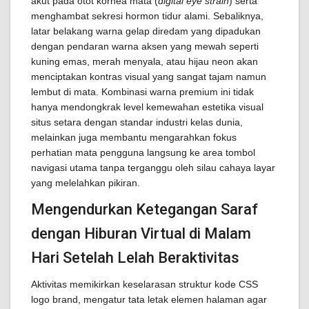
akut pada otot kornea mata (
digital eye strain
) serta
menghambat sekresi hormon tidur alami. Sebaliknya,
latar belakang warna gelap diredam yang dipadukan
dengan pendaran warna aksen yang mewah seperti
kuning emas, merah menyala, atau hijau neon akan
menciptakan kontras visual yang sangat tajam namun
lembut di mata. Kombinasi warna premium ini tidak
hanya mendongkrak level kemewahan estetika visual
situs setara dengan standar industri kelas dunia,
melainkan juga membantu mengarahkan fokus
perhatian mata pengguna langsung ke area tombol
navigasi utama tanpa terganggu oleh silau cahaya layar
yang melelahkan pikiran.
Mengendurkan Ketegangan Saraf
dengan Hiburan Virtual di Malam
Hari Setelah Lelah Beraktivitas
Aktivitas memikirkan keselarasan struktur kode CSS
logo brand, mengatur tata letak elemen halaman agar