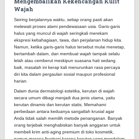
Mengembalikan Kekencangan Kulit
Wajah
Seiring berjalannya waktu, setiap orang pasti akan
melewati proses alami pendewasaan usia. Garis-garis
halus yang muncul di wajah seringkali merekam
ekspresi kebahagiaan, tawa, dan perjalanan hidup kita.
Namun, ketika garis-garis halus tersebut mulai menetap,
bertambah dalam, dan membuat wajah tampak selalu
lelah atau cemberut meskipun suasana hati sedang
baik, masalah ini kerap kali menurunkan rasa percaya
diri kita dalam pergaulan sosial maupun profesional
harian.
Dalam dunia dermatologi estetika, kerutan di wajah
secara umum dibagi menjadi dua jenis utama, yaitu
kerutan dinamis dan kerutan statis. Memahami
perbedaan antara keduanya sangatlah krusial agar
Anda tidak salah memilih metode penanganan. Banyak
orang terjebak menghabiskan banyak anggaran untuk
membeli krim anti-aging premium di toko kosmetik,
namun merasa frustrasi karena kerutan yang mendalam