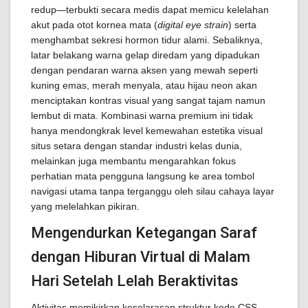
redup—terbukti secara medis dapat memicu kelelahan
akut pada otot kornea mata (
digital eye strain
) serta
menghambat sekresi hormon tidur alami. Sebaliknya,
latar belakang warna gelap diredam yang dipadukan
dengan pendaran warna aksen yang mewah seperti
kuning emas, merah menyala, atau hijau neon akan
menciptakan kontras visual yang sangat tajam namun
lembut di mata. Kombinasi warna premium ini tidak
hanya mendongkrak level kemewahan estetika visual
situs setara dengan standar industri kelas dunia,
melainkan juga membantu mengarahkan fokus
perhatian mata pengguna langsung ke area tombol
navigasi utama tanpa terganggu oleh silau cahaya layar
yang melelahkan pikiran.
Mengendurkan Ketegangan Saraf
dengan Hiburan Virtual di Malam
Hari Setelah Lelah Beraktivitas
Aktivitas memikirkan keselarasan struktur kode CSS