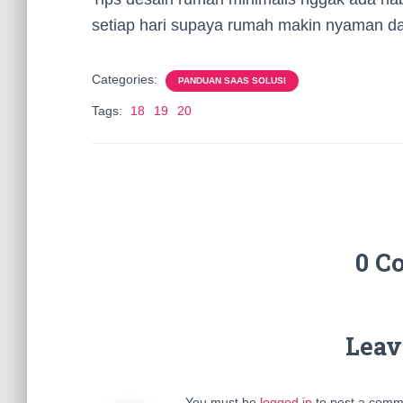
setiap hari supaya rumah makin nyaman dan
Categories:
PANDUAN SAAS SOLUSI
Tags:
18
19
20
0 C
Leav
You must be
logged in
to post a comm