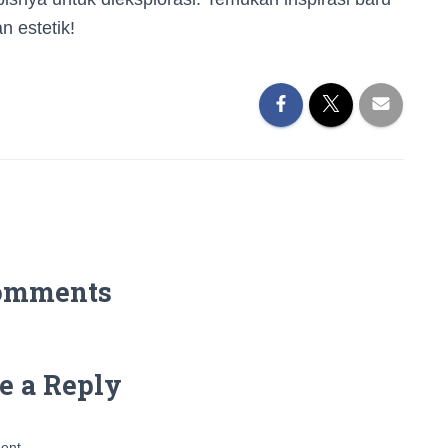
 estetik!
omments
e a Reply
ent.