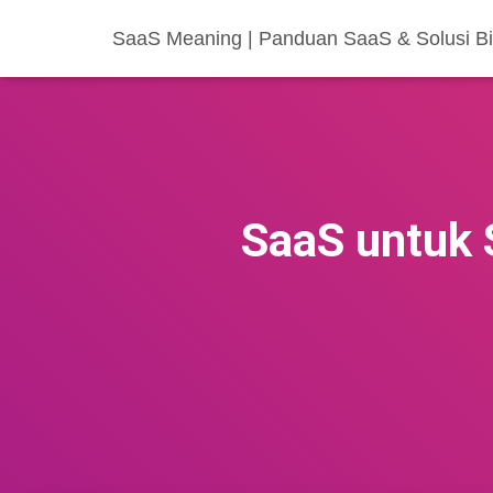
SaaS Meaning | Panduan SaaS & Solusi Bis
SaaS untuk 