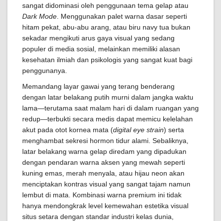
sangat didominasi oleh penggunaan tema gelap atau
Dark Mode
. Menggunakan palet warna dasar seperti
hitam pekat, abu-abu arang, atau biru navy tua bukan
sekadar mengikuti arus gaya visual yang sedang
populer di media sosial, melainkan memiliki alasan
kesehatan ilmiah dan psikologis yang sangat kuat bagi
penggunanya.
Memandang layar gawai yang terang benderang
dengan latar belakang putih murni dalam jangka waktu
lama—terutama saat malam hari di dalam ruangan yang
redup—terbukti secara medis dapat memicu kelelahan
akut pada otot kornea mata (
digital eye strain
) serta
menghambat sekresi hormon tidur alami. Sebaliknya,
latar belakang warna gelap diredam yang dipadukan
dengan pendaran warna aksen yang mewah seperti
kuning emas, merah menyala, atau hijau neon akan
menciptakan kontras visual yang sangat tajam namun
lembut di mata. Kombinasi warna premium ini tidak
hanya mendongkrak level kemewahan estetika visual
situs setara dengan standar industri kelas dunia,