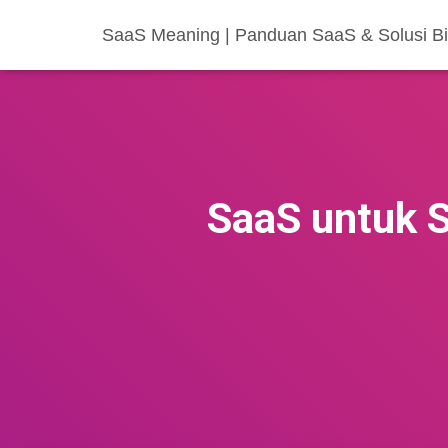
SaaS Meaning | Panduan SaaS & Solusi Bis
SaaS untuk 