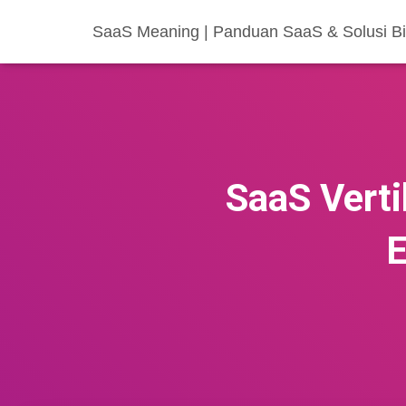
SaaS Meaning | Panduan SaaS & Solusi Bis
SaaS Verti
E