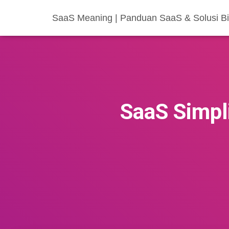
SaaS Meaning | Panduan SaaS & Solusi Bis
SaaS Simpl